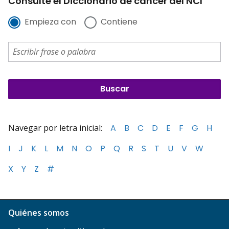
Consulte el Diccionario de cáncer del NCI
Empieza con
Contiene
Navegar por letra inicial:
A
B
C
D
E
F
G
H
I
J
K
L
M
N
O
P
Q
R
S
T
U
V
W
X
Y
Z
#
Quiénes somos