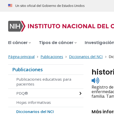
Un sitio oficial del Gobierno de Estados Unidos
El cáncer
Tipos de cáncer
Investigació
Página principal
Publicaciones
Diccionarios del NCI
Dic
Publicaciones
histor
Listen
Publicaciones educativas para
to
pacientes
Registro de
pronunc
enfermedade
PDQ®
familia. Ta
Hojas informativas
Más info
Diccionarios del NCI