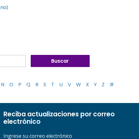
ano)
N
O
P
Q
R
S
T
U
V
W
X
Y
Z
#
Reciba actualizaciones por correo
electrónico
Ingrese su correo electrónico