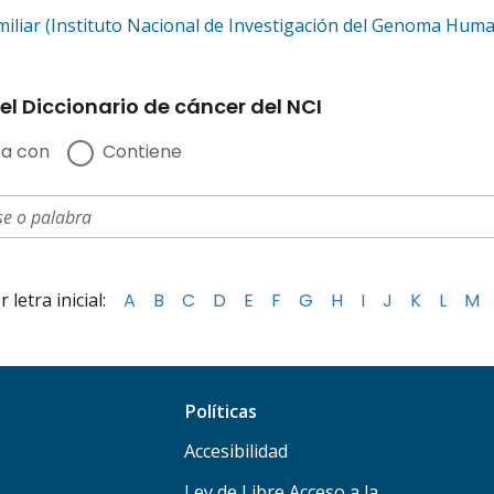
amiliar (Instituto Nacional de Investigación del Genoma Hum
el Diccionario de cáncer del NCI
a con
Contiene
letra inicial:
A
B
C
D
E
F
G
H
I
J
K
L
M
Políticas
Accesibilidad
Ley de Libre Acceso a la