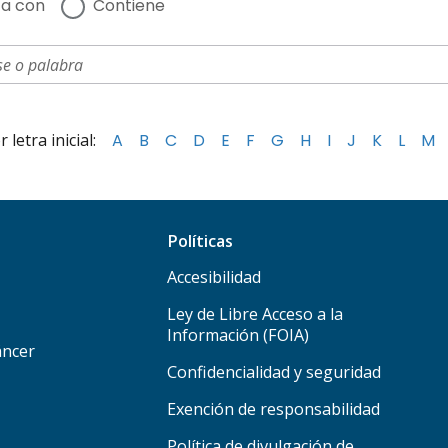
a con
Contiene
letra inicial:
A
B
C
D
E
F
G
H
I
J
K
L
M
Políticas
Accesibilidad
Ley de Libre Acceso a la
Información (FOIA)
áncer
Confidencialidad y seguridad
Exención de responsabilidad
Política de divulgación de