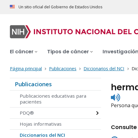
Un sitio oficial del Gobierno de Estados Unidos
El cáncer
Tipos de cáncer
Investigació
Página principal
Publicaciones
Diccionarios del NCI
Dic
Publicaciones
herm
Listen
Publicaciones educativas para
to
pacientes
Persona qu
pronunc
PDQ®
Hojas informativas
Consulte 
Diccionarios del NCI