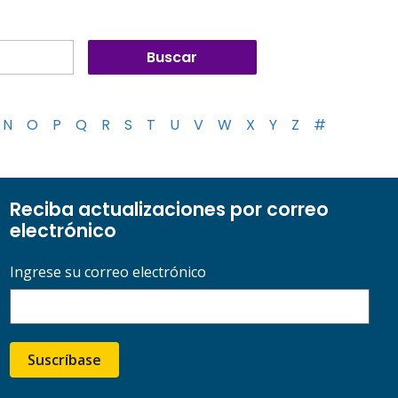
N
O
P
Q
R
S
T
U
V
W
X
Y
Z
#
Reciba actualizaciones por correo
electrónico
Ingrese su correo electrónico
Suscríbase