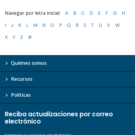
Navegar por letra inicial:
A
B
C
D
E
F
G
H
I
J
K
L
M
N
O
P
Q
R
S
T
U
V
W
X
Y
Z
#
Quiénes somos
Recursos
Políticas
Reciba actualizaciones por correo
electrónico