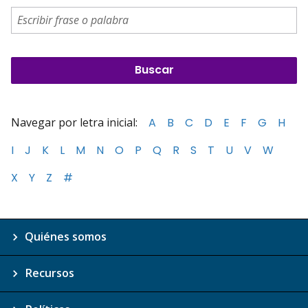
Navegar por letra inicial:
A
B
C
D
E
F
G
H
I
J
K
L
M
N
O
P
Q
R
S
T
U
V
W
X
Y
Z
#
Quiénes somos
Recursos