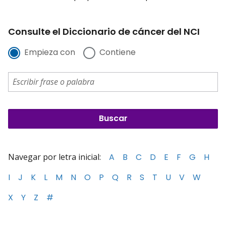
Consulte el Diccionario de cáncer del NCI
Empieza con
Contiene
Navegar por letra inicial:
A
B
C
D
E
F
G
H
I
J
K
L
M
N
O
P
Q
R
S
T
U
V
W
X
Y
Z
#