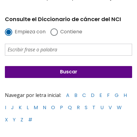
Consulte el Diccionario de cáncer del NCI
Empieza con
Contiene
Navegar por letra inicial:
A
B
C
D
E
F
G
H
I
J
K
L
M
N
O
P
Q
R
S
T
U
V
W
X
Y
Z
#