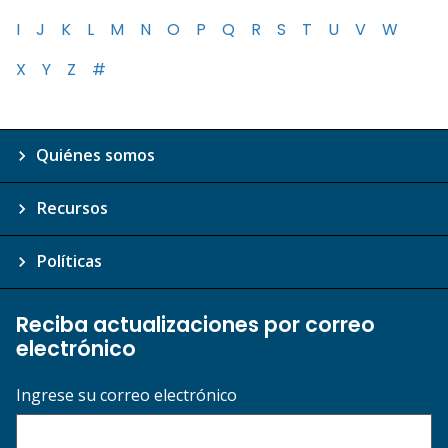
I
J
K
L
M
N
O
P
Q
R
S
T
U
V
W
X
Y
Z
#
Quiénes somos
Recursos
Políticas
Reciba actualizaciones por correo
electrónico
Ingrese su correo electrónico