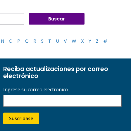
N
O
P
Q
R
S
T
U
V
W
X
Y
Z
#
Reciba actualizaciones por correo
electrónico
Ingrese su correo electrónico
Suscríbase