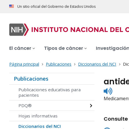
Un sitio oficial del Gobierno de Estados Unidos
El cáncer
Tipos de cáncer
Investigació
Página principal
Publicaciones
Diccionarios del NCI
Dic
Publicaciones
antide
Listen
Publicaciones educativas para
to
pacientes
Medicamento
pronunc
PDQ®
Hojas informativas
Consulte 
Diccionarios del NCI