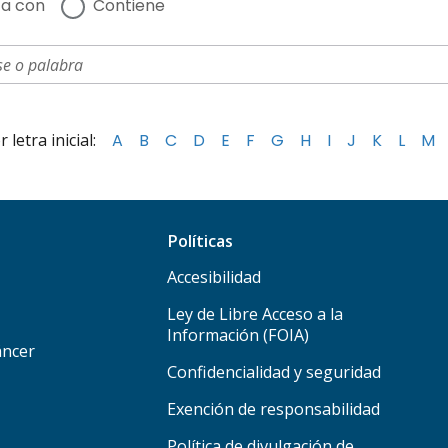
a con
Contiene
letra inicial:
A
B
C
D
E
F
G
H
I
J
K
L
M
Políticas
Accesibilidad
Ley de Libre Acceso a la
Información (FOIA)
áncer
Confidencialidad y seguridad
Exención de responsabilidad
Política de divulgación de