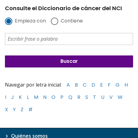
Consulte el Diccionario de cáncer del NCI
Empieza con
Contiene
Navegar por letra inicial:
A
B
C
D
E
F
G
H
I
J
K
L
M
N
O
P
Q
R
S
T
U
V
W
X
Y
Z
#
Quiénes somos