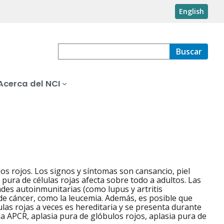
English
Buscar
Acerca del NCI
os rojos. Los signos y síntomas son cansancio, piel
pura de células rojas afecta sobre todo a adultos. Las
ades autoinmunitarias (como lupus y artritis
e cáncer, como la leucemia. Además, es posible que
las rojas a veces es hereditaria y se presenta durante
a APCR, aplasia pura de glóbulos rojos, aplasia pura de