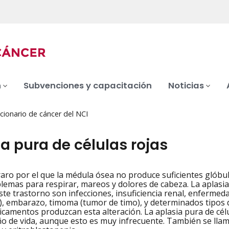
n
Subvenciones y capacitación
Noticias
cionario de cáncer del NCI
a pura de células rojas
aro por el que la médula ósea no produce suficientes glóbul
iation
blemas para respirar, mareos y dolores de cabeza. La aplasia 
ste trastorno son infecciones, insuficiencia renal, enfermed
, embarazo, timoma (tumor de timo), y determinados tipos d
icamentos produzcan esta alteración. La aplasia pura de célu
ño de vida, aunque esto es muy infrecuente. También se llam