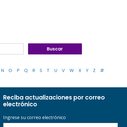
N
O
P
Q
R
S
T
U
V
W
X
Y
Z
#
Reciba actualizaciones por correo
electrónico
Ingrese su correo electrónico