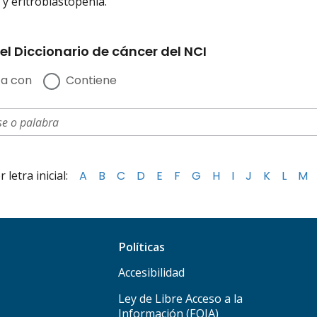
a y eritroblastopenia.
el Diccionario de cáncer del NCI
a con
Contiene
letra inicial:
A
B
C
D
E
F
G
H
I
J
K
L
M
Políticas
Accesibilidad
Ley de Libre Acceso a la
Información (FOIA)