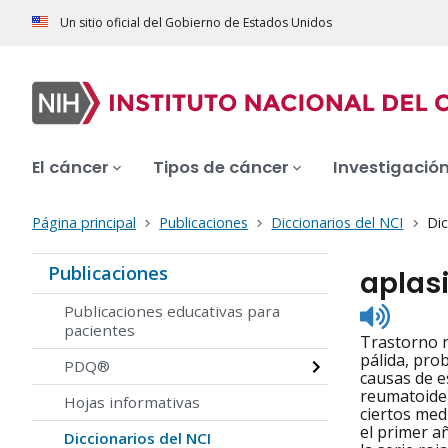
Un sitio oficial del Gobierno de Estados Unidos
El cáncer
Tipos de cáncer
Investigació
Página principal
Publicaciones
Diccionarios del NCI
Dic
Publicaciones
aplasi
Listen
Publicaciones educativas para
to
pacientes
Trastorno r
pronunc
pálida, pro
PDQ®
causas de e
reumatoide)
Hojas informativas
ciertos med
el primer a
Diccionarios del NCI