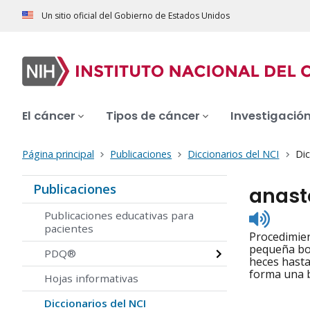
Un sitio oficial del Gobierno de Estados Unidos
El cáncer
Tipos de cáncer
Investigació
Página principal
Publicaciones
Diccionarios del NCI
Dic
Publicaciones
anast
Listen
Publicaciones educativas para
to
pacientes
Procedimien
pronunc
pequeña bol
PDQ®
heces hasta
forma una 
Hojas informativas
Diccionarios del NCI