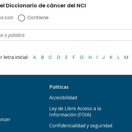
el Diccionario de cáncer del NCI
a con
Contiene
letra inicial:
A
B
C
D
E
F
G
H
I
J
K
L
M
Políticas
Accesibilidad
Ley de Libre Acceso a la
Información (FOIA)
áncer
Confidencialidad y seguridad