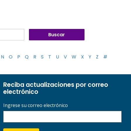
N
O
P
Q
R
S
T
U
V
W
X
Y
Z
#
Reciba actualizaciones por correo
electrónico
Ingrese su correo electrónico