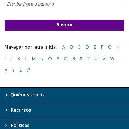
Navegar por letra inicial:
A
B
C
D
E
F
G
H
I
J
K
L
M
N
O
P
Q
R
S
T
U
V
W
X
Y
Z
#
Quiénes somos
Recursos
Políticas