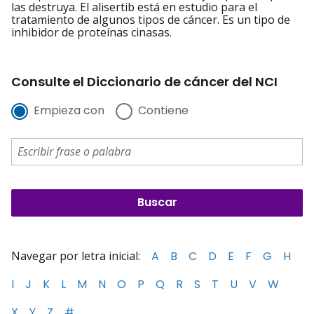
las destruya. El alisertib está en estudio para el
tratamiento de algunos tipos de cáncer. Es un tipo de
inhibidor de proteínas cinasas.
Consulte el Diccionario de cáncer del NCI
Empieza con
Contiene
Navegar por letra inicial:
A
B
C
D
E
F
G
H
I
J
K
L
M
N
O
P
Q
R
S
T
U
V
W
X
Y
Z
#