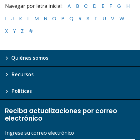
Navegar por letra inicial:
A
B
C
D
E
F
G
H
I
J
K
L
M
N
O
P
Q
R
S
T
U
V
W
X
Y
Z
#
Quiénes somos
Recursos
Políticas
Reciba actualizaciones por correo
electrónico
Ingrese su correo electrónico