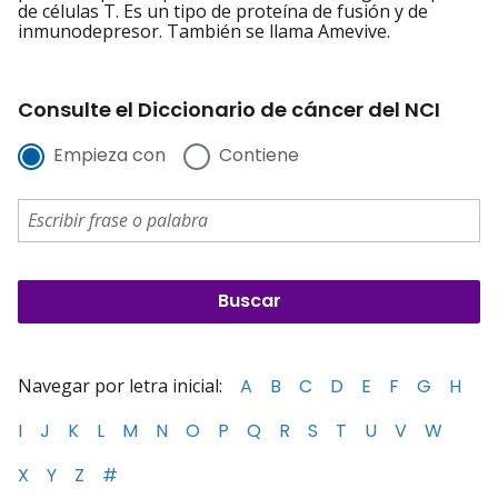
de células T. Es un tipo de proteína de fusión y de
inmunodepresor. También se llama Amevive.
Consulte el Diccionario de cáncer del NCI
Empieza con
Contiene
Navegar por letra inicial:
A
B
C
D
E
F
G
H
I
J
K
L
M
N
O
P
Q
R
S
T
U
V
W
X
Y
Z
#