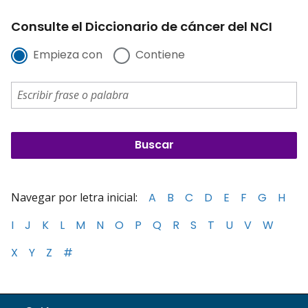
Consulte el Diccionario de cáncer del NCI
Empieza con
Contiene
Navegar por letra inicial:
A
B
C
D
E
F
G
H
I
J
K
L
M
N
O
P
Q
R
S
T
U
V
W
X
Y
Z
#