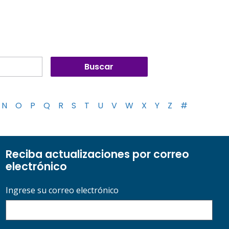
N
O
P
Q
R
S
T
U
V
W
X
Y
Z
#
Reciba actualizaciones por correo
electrónico
Ingrese su correo electrónico