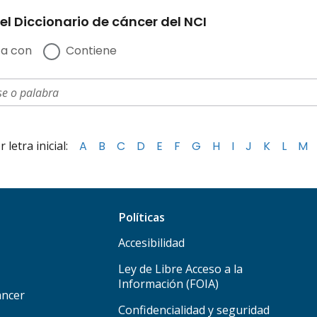
el Diccionario de cáncer del NCI
a con
Contiene
letra inicial:
A
B
C
D
E
F
G
H
I
J
K
L
M
Políticas
Accesibilidad
Ley de Libre Acceso a la
Información (FOIA)
áncer
Confidencialidad y seguridad