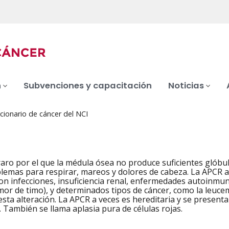
n
Subvenciones y capacitación
Noticias
cionario de cáncer del NCI
aro por el que la médula ósea no produce suficientes glóbul
blemas para respirar, mareos y dolores de cabeza. La APCR a
on infecciones, insuficiencia renal, enfermedades autoinmun
or de timo), y determinados tipos de cáncer, como la leuce
sta alteración. La APCR a veces es hereditaria y se present
. También se llama aplasia pura de células rojas.