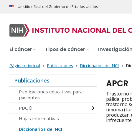
Un sitio oficial del Gobierno de Estados Unidos
El cáncer
Tipos de cáncer
Investigació
Página principal
Publicaciones
Diccionarios del NCI
Dic
Publicaciones
APCR
Publicaciones educativas para
Trastorno r
pacientes
pálida, pro
trastorno s
PDQ®
timoma (tum
produzcan e
Hojas informativas
infrecuente
Diccionarios del NCI