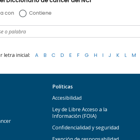
el Diccionario de cáncer del NCI
a con
Contiene
letra inicial:
A
B
C
D
E
F
G
H
I
J
K
L
M
Políticas
Accesibilidad
Ley de Libre Acceso a la
Información (FOIA)
áncer
Confidencialidad y seguridad
Exención de responsabilidad