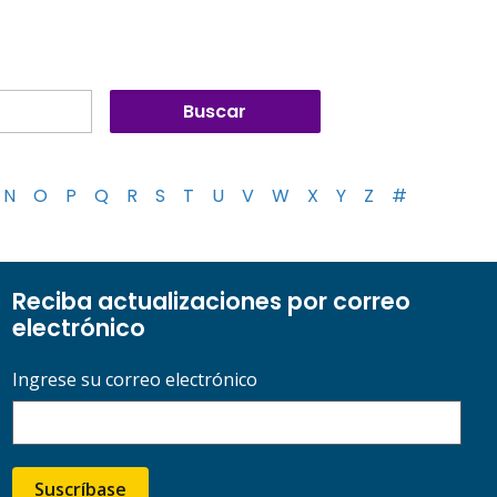
N
O
P
Q
R
S
T
U
V
W
X
Y
Z
#
Reciba actualizaciones por correo
electrónico
Ingrese su correo electrónico
Suscríbase