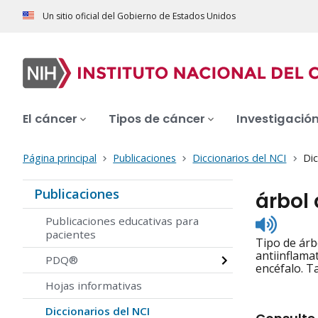
Un sitio oficial del Gobierno de Estados Unidos
El cáncer
Tipos de cáncer
Investigació
Página principal
Publicaciones
Diccionarios del NCI
Dic
Publicaciones
árbol
Listen
Publicaciones educativas para
to
pacientes
Tipo de árbo
pronunc
antiinflamat
PDQ®
encéfalo. T
Hojas informativas
Diccionarios del NCI