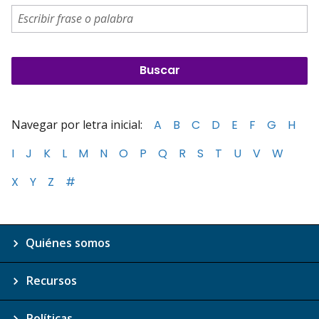
Navegar por letra inicial:
A
B
C
D
E
F
G
H
I
J
K
L
M
N
O
P
Q
R
S
T
U
V
W
X
Y
Z
#
Quiénes somos
Recursos
Políticas