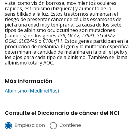
vista, como visión borrosa, movimientos oculares
rápidos, estrabismo (bizquera) y aumento de la
sensibilidad a la luz. Estos trastornos aumentan el
riesgo de presentar cáncer de células escamosas de
piel a una edad muy temprana. La causa de los siete
tipos de albinismo oculocutáneo son mutaciones
(cambios) en los genes
TYR
,
OCA2
,
TYRP1
,
SLC45A2
,
OCA5
,
SLC24A5
o
C10orf11
. Estos genes participan en la
producción de melanina. El gen y la mutación específica
determinan la cantidad de melanina en la piel, el pelo y
los ojos para cada tipo de albinismo. También se llama
albinismo total y AOC.
Más información
Albinismo (MedlinePlus)
Consulte el Diccionario de cáncer del NCI
Empieza con
Contiene