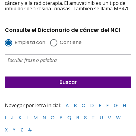
cáncer y a la radioterapia. El amuvatinib es un tipo de
inhibidor de tirosina–cinasas. También se llama MP470.
Consulte el Diccionario de cáncer del NCI
Empieza con
Contiene
Navegar por letra inicial:
A
B
C
D
E
F
G
H
I
J
K
L
M
N
O
P
Q
R
S
T
U
V
W
X
Y
Z
#