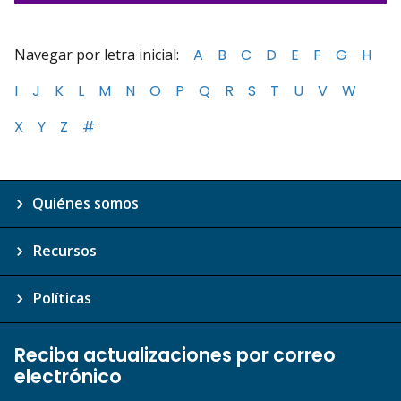
Navegar por letra inicial:
A
B
C
D
E
F
G
H
I
J
K
L
M
N
O
P
Q
R
S
T
U
V
W
X
Y
Z
#
Quiénes somos
Recursos
Políticas
Reciba actualizaciones por correo
electrónico