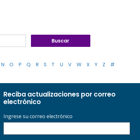
N
O
P
Q
R
S
T
U
V
W
X
Y
Z
#
Reciba actualizaciones por correo
electrónico
Ingrese su correo electrónico