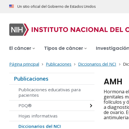
Un sitio oficial del Gobierno de Estados Unidos
El cáncer
Tipos de cáncer
Investigació
Página principal
Publicaciones
Diccionarios del NCI
Dic
Publicaciones
AMH
Publicaciones educativas para
Hormona ela
pacientes
genitales m
folículos y
PDQ®
a diagnosti
de ovario. 
Hojas informativas
antimuleria
Diccionarios del NCI