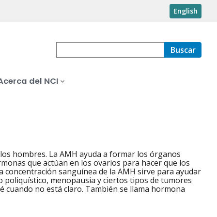
English
Buscar
Acerca del NCI
de los hombres. La AMH ayuda a formar los órganos
rmonas que actúan en los ovarios para hacer que los
r la concentración sanguínea de la AMH sirve para ayudar
io poliquístico, menopausia y ciertos tipos de tumores
ebé cuando no está claro. También se llama hormona