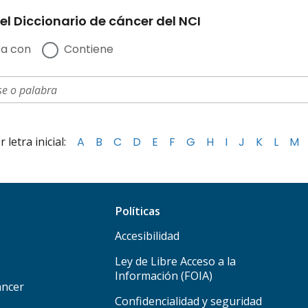
el Diccionario de cáncer del NCI
a con
Contiene
letra inicial:
A
B
C
D
E
F
G
H
I
J
K
L
M
Políticas
Accesibilidad
Ley de Libre Acceso a la
Información (FOIA)
áncer
Confidencialidad y seguridad