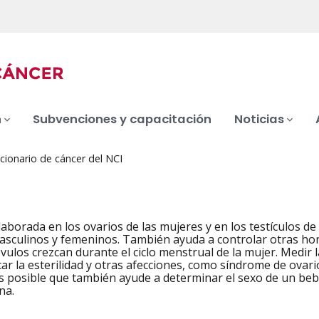
n
Subvenciones y capacitación
Noticias
cionario de cáncer del NCI
borada en los ovarios de las mujeres y en los testículos 
asculinos y femeninos. También ayuda a controlar otras ho
 óvulos crezcan durante el ciclo menstrual de la mujer. Medi
car la esterilidad y otras afecciones, como síndrome de ovar
Es posible que también ayude a determinar el sexo de un b
na.