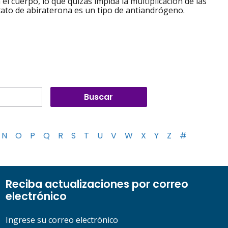
 cuerpo, lo que quizás impida la multiplicación de las
tato de abiraterona es un tipo de antiandrógeno.
N
O
P
Q
R
S
T
U
V
W
X
Y
Z
#
Reciba actualizaciones por correo
electrónico
Ingrese su correo electrónico