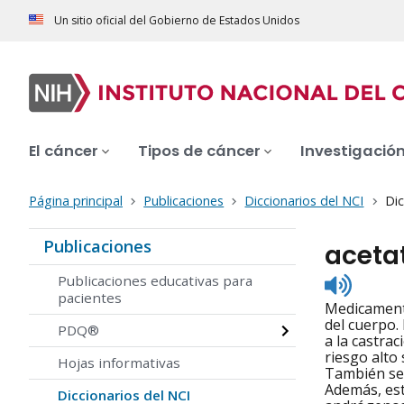
Un sitio oficial del Gobierno de Estados Unidos
El cáncer
Tipos de cáncer
Investigació
Página principal
Publicaciones
Diccionarios del NCI
Dic
Publicaciones
aceta
Listen
Publicaciones educativas para
to
pacientes
Medicamento
pronunc
del cuerpo.
PDQ®
a la castra
riesgo alto
Hojas informativas
También se 
Además, est
Diccionarios del NCI