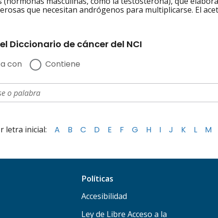
(hormonas masculinas, como la testosterona), que elabora el
cerosas que necesitan andrógenos para multiplicarse. El ace
el Diccionario de cáncer del NCI
a con
Contiene
letra inicial:
A
B
C
D
E
F
G
H
I
J
K
L
M
Políticas
Accesibilidad
Ley de Libre Acceso a la