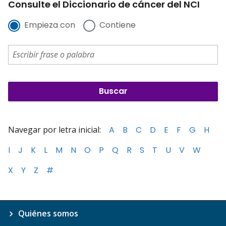
Consulte el Diccionario de cáncer del NCI
Empieza con
Contiene
Navegar por letra inicial:
A
B
C
D
E
F
G
H
I
J
K
L
M
N
O
P
Q
R
S
T
U
V
W
X
Y
Z
#
Quiénes somos