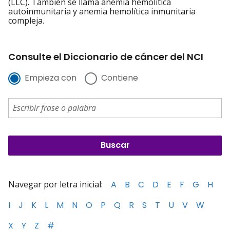
(LLC). También se llama anemia hemolítica
autoinmunitaria y anemia hemolítica inmunitaria
compleja.
Consulte el Diccionario de cáncer del NCI
Empieza con
Contiene
Navegar por letra inicial:
A
B
C
D
E
F
G
H
I
J
K
L
M
N
O
P
Q
R
S
T
U
V
W
X
Y
Z
#