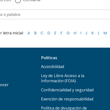
letra inicial:
A
B
C
D
E
F
G
H
I
J
K
L
M
Políticas
Accesibilidad
Ley de Libre Acceso a la
Información (FOIA)
áncer
Confidencialidad y seguridad
Exención de responsabilidad
Política de divulgación de