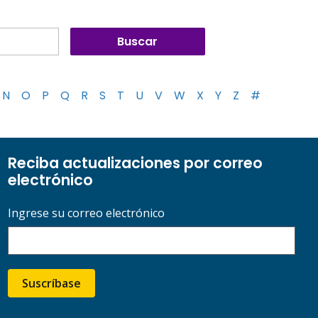
N
O
P
Q
R
S
T
U
V
W
X
Y
Z
#
Reciba actualizaciones por correo
electrónico
Ingrese su correo electrónico
Suscríbase