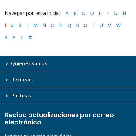
Navegar por letra inicial:
A
B
C
D
E
F
G
H
I
J
K
L
M
N
O
P
Q
R
S
T
U
V
W
X
Y
Z
#
Quiénes somos
Recursos
Políticas
Reciba actualizaciones por correo
electrónico