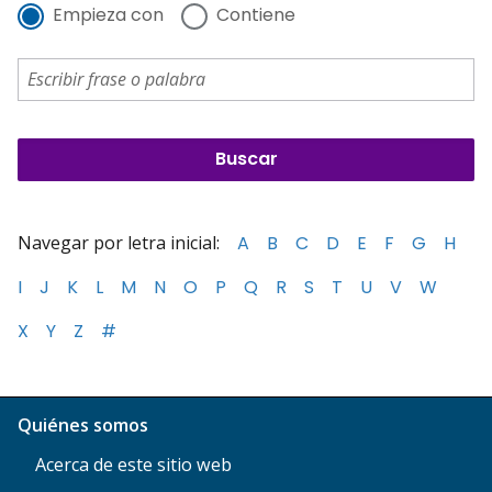
Empieza con
Contiene
Navegar por letra inicial:
A
B
C
D
E
F
G
H
I
J
K
L
M
N
O
P
Q
R
S
T
U
V
W
X
Y
Z
#
Quiénes somos
Acerca de este sitio web