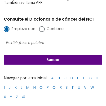
También se llama AFP.
Consulte el Diccionario de cáncer del NCI
Empieza con
Contiene
Navegar por letra inicial:
A
B
C
D
E
F
G
H
I
J
K
L
M
N
O
P
Q
R
S
T
U
V
W
X
Y
Z
#