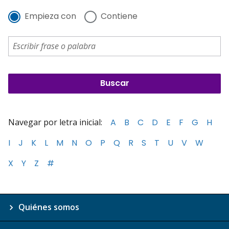
Empieza con
Contiene
Navegar por letra inicial:
A
B
C
D
E
F
G
H
I
J
K
L
M
N
O
P
Q
R
S
T
U
V
W
X
Y
Z
#
Quiénes somos