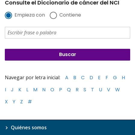
Consulte el Diccionario de cáncer del NCI
Empieza con
Contiene
Navegar por letra inicial:
A
B
C
D
E
F
G
H
I
J
K
L
M
N
O
P
Q
R
S
T
U
V
W
X
Y
Z
#
Quiénes somos