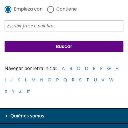
Empieza con
Contiene
Navegar por letra inicial:
A
B
C
D
E
F
G
H
I
J
K
L
M
N
O
P
Q
R
S
T
U
V
W
X
Y
Z
#
Quiénes somos