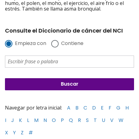
humo, el polen, el moho, el ejercicio, el aire frío o el
estrés. También se llama asma bronquial.
Consulte el Diccionario de cáncer del NCI
Empieza con
Contiene
Navegar por letra inicial:
A
B
C
D
E
F
G
H
I
J
K
L
M
N
O
P
Q
R
S
T
U
V
W
X
Y
Z
#