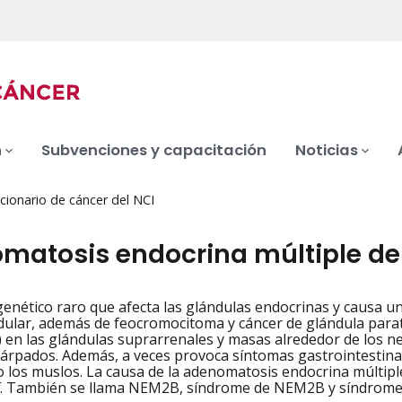
n
Subvenciones y capacitación
Noticias
cionario de cáncer del NCI
matosis endocrina múltiple de 
enético raro que afecta las glándulas endocrinas y causa un 
iation
dular, además de feocromocitoma y cáncer de glándula par
 en las glándulas suprarrenales y masas alrededor de los nerv
párpados. Además, a veces provoca síntomas gastrointestinal
 o los muslos. La causa de la adenomatosis endocrina múltip
. También se llama NEM2B, síndrome de NEM2B y síndrome d