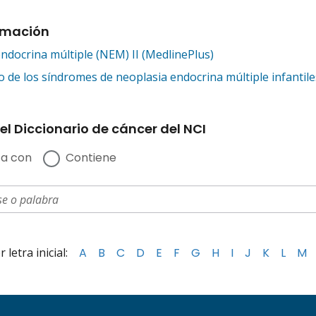
rmación
ndocrina múltiple (NEM) II (MedlinePlus)
 de los síndromes de neoplasia endocrina múltiple infantile
el Diccionario de cáncer del NCI
a con
Contiene
letra inicial:
A
B
C
D
E
F
G
H
I
J
K
L
M