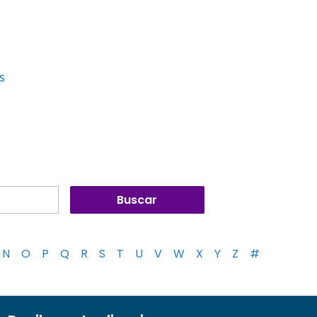
s
N
O
P
Q
R
S
T
U
V
W
X
Y
Z
#