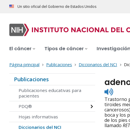
Un sitio oficial del Gobierno de Estados Unidos
El cáncer
Tipos de cáncer
Investigació
Página principal
Publicaciones
Diccionarios del NCI
Dic
Publicaciones
adeno
Listen
Publicaciones educativas para
to
pacientes
Trastorno g
pronunc
tiroides me
PDQ®
cancerosos)
boca y los 
Hojas informativas
de los pies
llamado
RET
Diccionarios del NCI