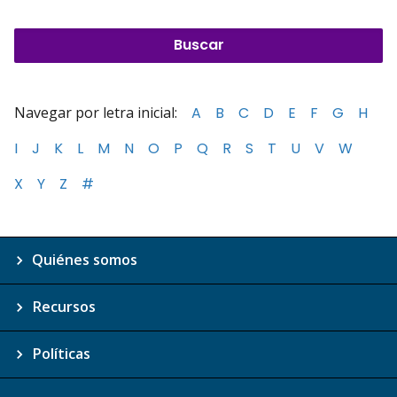
Navegar por letra inicial:
A
B
C
D
E
F
G
H
I
J
K
L
M
N
O
P
Q
R
S
T
U
V
W
X
Y
Z
#
Quiénes somos
Recursos
Políticas