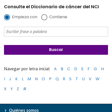
Consulte el Diccionario de cáncer del NCI
Empieza con
Contiene
Navegar por letra inicial:
A
B
C
D
E
F
G
H
I
J
K
L
M
N
O
P
Q
R
S
T
U
V
W
X
Y
Z
#
Quiénes somos