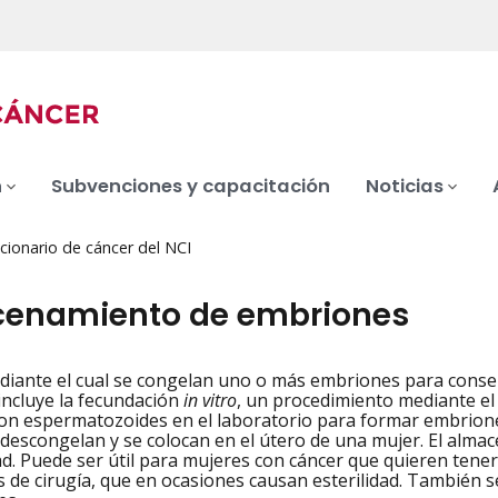
n
Subvenciones y capacitación
Noticias
cionario de cáncer del NCI
enamiento de embriones
iante el cual se congelan uno o más embriones para conserv
iation
ncluye la fecundación
in vitro
, un procedimiento mediante el
n espermatozoides en el laboratorio para formar embrione
descongelan y se colocan en el útero de una mujer. El alma
ad. Puede ser útil para mujeres con cáncer que quieren tener
os de cirugía, que en ocasiones causan esterilidad. También