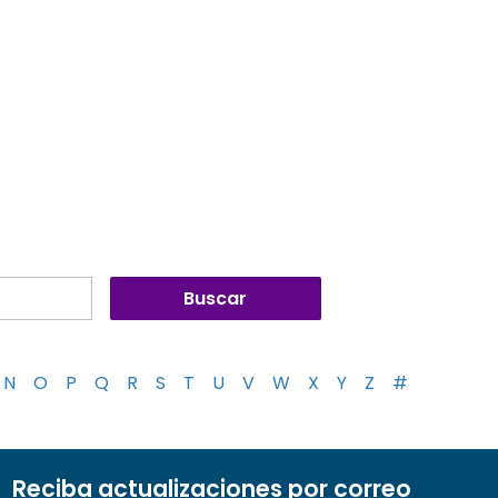
N
O
P
Q
R
S
T
U
V
W
X
Y
Z
#
Reciba actualizaciones por correo