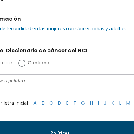
es.
rmación
de fecundidad en las mujeres con cáncer: niñas y adultas
el Diccionario de cáncer del NCI
a con
Contiene
letra inicial:
A
B
C
D
E
F
G
H
I
J
K
L
M
Políticas