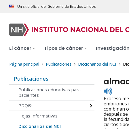
Un sitio oficial del Gobierno de Estados Unidos
El cáncer
Tipos de cáncer
Investigació
Página principal
Publicaciones
Diccionarios del NCI
Dic
Publicaciones
almac
Listen
Publicaciones educativas para
to
pacientes
Proceso med
pronunc
embriones i
PDQ®
combinan co
después se 
Hojas informativas
la fecundid
ciertos tip
Diccionarios del NCI