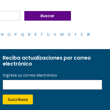
N
O
P
Q
R
S
T
U
V
W
X
Y
Z
#
Reciba actualizaciones por correo
electrónico
Ingrese su correo electrónico
Suscríbase