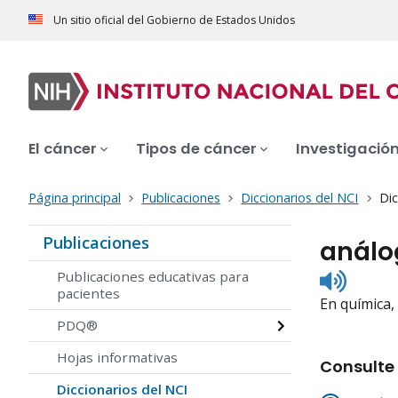
Un sitio oficial del Gobierno de Estados Unidos
El cáncer
Tipos de cáncer
Investigació
Página principal
Publicaciones
Diccionarios del NCI
Dic
Publicaciones
análo
Listen
Publicaciones educativas para
to
pacientes
En química, 
pronunc
PDQ®
Hojas informativas
Consulte 
Diccionarios del NCI