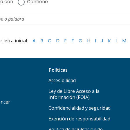
a con
Contiene
letra inicial:
A
B
C
D
E
F
G
H
I
J
K
L
M
Políticas
Accesibilidad
Ley de Libre Acceso a la
Información (FOIA)
áncer
Confidencialidad y seguridad
Exención de responsabilidad
Política de divulgación de