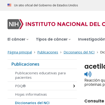
Un sitio oficial del Gobierno de Estados Unidos
El cáncer
Tipos de cáncer
Investigació
Página principal
Publicaciones
Diccionarios del NCI
Dic
Publicaciones
acetil
Listen
Publicaciones educativas para
to
pacientes
Reacción qu
pronunc
proteínas p
PDQ®
Hojas informativas
Consulte 
Diccionarios del NCI