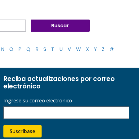
N
O
P
Q
R
S
T
U
V
W
X
Y
Z
#
Reciba actualizaciones por correo
electrónico
Ingrese su correo electrónico
Suscríbase