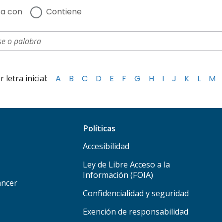
a con
Contiene
letra inicial:
A
B
C
D
E
F
G
H
I
J
K
L
M
Políticas
Accesibilidad
Ley de Libre Acceso a la
Información (FOIA)
áncer
Confidencialidad y seguridad
Exención de responsabilidad