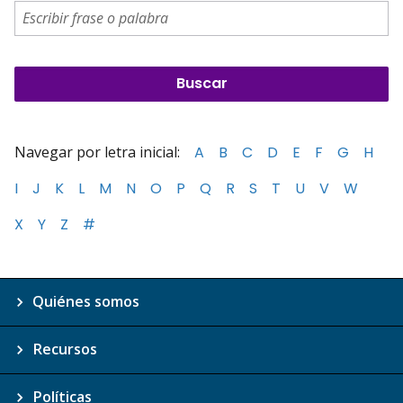
Navegar por letra inicial:
A
B
C
D
E
F
G
H
I
J
K
L
M
N
O
P
Q
R
S
T
U
V
W
X
Y
Z
#
Quiénes somos
Recursos
Políticas