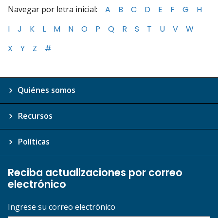
Navegar por letra inicial:
A
B
C
D
E
F
G
H
I
J
K
L
M
N
O
P
Q
R
S
T
U
V
W
X
Y
Z
#
Quiénes somos
Recursos
Políticas
Reciba actualizaciones por correo
electrónico
Ingrese su correo electrónico