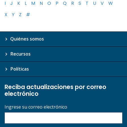
I
J
K
L
M
N
O
P
Q
R
S
T
U
V
W
X
Y
Z
#
Quiénes somos
Recursos
Políticas
Reciba actualizaciones por correo
electrónico
Ingrese su correo electrónico