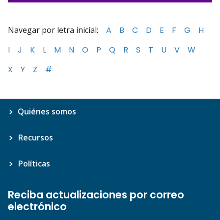
Navegar por letra inicial:
A
B
C
D
E
F
G
H
I
J
K
L
M
N
O
P
Q
R
S
T
U
V
W
X
Y
Z
#
Quiénes somos
Recursos
Políticas
Reciba actualizaciones por correo
electrónico