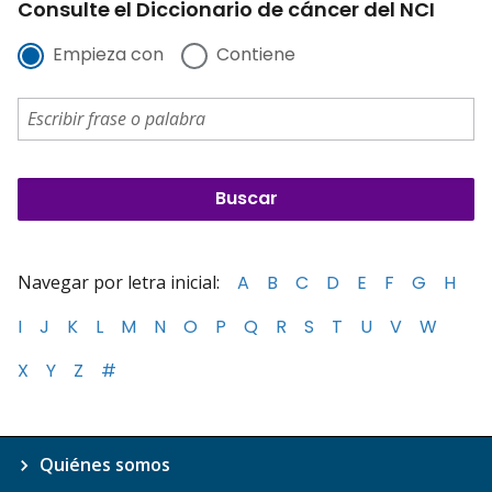
Consulte el Diccionario de cáncer del NCI
Empieza con
Contiene
Navegar por letra inicial:
A
B
C
D
E
F
G
H
I
J
K
L
M
N
O
P
Q
R
S
T
U
V
W
X
Y
Z
#
Quiénes somos