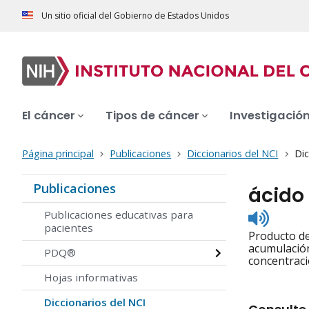
Un sitio oficial del Gobierno de Estados Unidos
El cáncer
Tipos de cáncer
Investigació
Página principal
Publicaciones
Diccionarios del NCI
Dic
Publicaciones
ácido 
Listen
Publicaciones educativas para
to
pacientes
Producto de
pronunc
acumulación
PDQ®
concentraci
Hojas informativas
Diccionarios del NCI