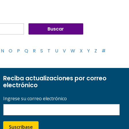
N
O
P
Q
R
S
T
U
V
W
X
Y
Z
#
Reciba actualizaciones por correo
electrónico
Ingrese su correo electrónico
Suscríbase