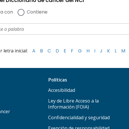
el Diccionario de cáncer del NCI
a con
Contiene
letra inicial:
A
B
C
D
E
F
G
H
I
J
K
L
M
Políticas
Accesibilidad
Ley de Libre Acceso a la
Información (FOIA)
áncer
Confidencialidad y seguridad
Exención de responsabilidad