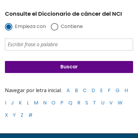
Consulte el Diccionario de cáncer del NCI
Empieza con
Contiene
Navegar por letra inicial:
A
B
C
D
E
F
G
H
I
J
K
L
M
N
O
P
Q
R
S
T
U
V
W
X
Y
Z
#