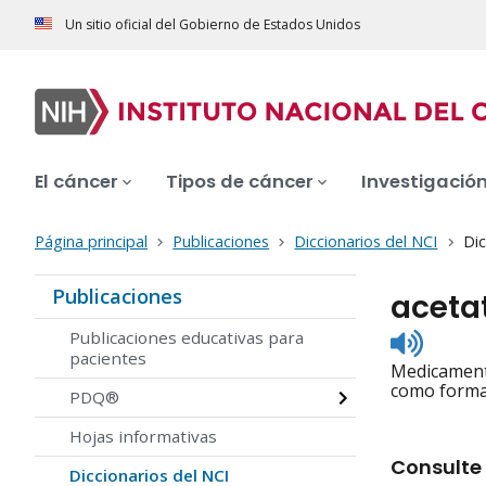
Un sitio oficial del Gobierno de Estados Unidos
El cáncer
Tipos de cáncer
Investigació
Página principal
Publicaciones
Diccionarios del NCI
Dic
Publicaciones
aceta
Listen
Publicaciones educativas para
to
pacientes
Medicamento
pronunc
como forma 
PDQ®
Hojas informativas
Consulte 
Diccionarios del NCI