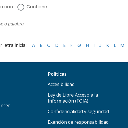
a con
Contiene
letra inicial:
A
B
C
D
E
F
G
H
I
J
K
L
M
Políticas
Accesibilidad
Ley de Libre Acceso a la
Información (FOIA)
áncer
Confidencialidad y seguridad
Exención de responsabilidad