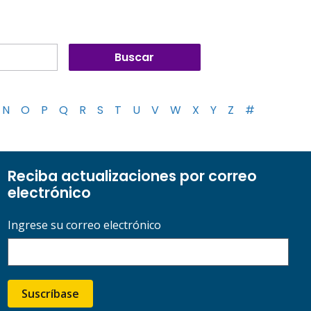
N
O
P
Q
R
S
T
U
V
W
X
Y
Z
#
Reciba actualizaciones por correo
electrónico
Ingrese su correo electrónico
Suscríbase