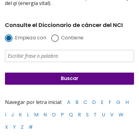
del
qi
(energía vital).
Consulte el Diccionario de cáncer del NCI
Empieza con
Contiene
Navegar por letra inicial:
A
B
C
D
E
F
G
H
I
J
K
L
M
N
O
P
Q
R
S
T
U
V
W
X
Y
Z
#