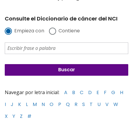
Consulte el Diccionario de cáncer del NCI
Empieza con
Contiene
Navegar por letra inicial:
A
B
C
D
E
F
G
H
I
J
K
L
M
N
O
P
Q
R
S
T
U
V
W
X
Y
Z
#